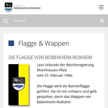
Über uns
Bürgerservice
Suchen
Zur
Flagge & Wappen

Leben & Wohnen
Wirtschaft
DIE FLAGGE VON BOBENHEIM-ROXHEIM
Laut Urkunde der Bezirksregierung
Leichte Sprache
Rheinhessen-Pfalz
vom 27. Februar 1984:
Die Flagge wird als Bannerflagge
geführt. Sie ist von schwarz und gelb
gespalten, darin das Wappen von
Bobenheim-Roxheim