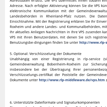
Adressdaten erfasst. Die VPS übermittelt Ihnen sodann ei
Adresse. Nach erfolgter Aktivierung können Sie die VPS kü
elektronische Kommunikation mit der Gemeindeverwa
Landesbehörden in Rheinland-Pfalz nutzen. Die Daten
Einsichtnahme. Mit der Registrierung erklären Sie Ihr Ein
Roxheim und andere Landes- und Kommunalbehörden, mit d
Ihr aktuelles Anliegen Nachrichten in Ihre VPS zusenden ka
VPS mit Ihren Benutzerdaten, mit denen Sie sich registri
Benutzungsbe-dingungen finden Sie unter
http://www.rlp-s
5. Optional: Verschlüsselung der Dokumente
Unabhängig von einer Registrierung in rlp-service (
Gemeindeverwaltung Bobenheim-Roxheim zur Sicherung 
insbesondere bei der Übertragung Ihrer personenbezo
Verschlüsselungs-zertifikat der Poststelle der Gemeinde
Dokumente unter
http://www.rlp-middleware.de/vps.htm
z
6. Unterstützte Dateiformate und Signaturkomponenten