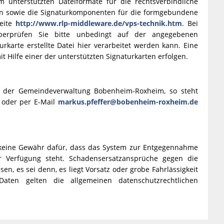
unterstützten Dateiformate für die rechtsverbindliche
n sowie die Signaturkomponenten für die formgebundene
seite
http://www.rlp-middleware.de/vps-technik.htm
. Bei
berprüfen Sie bitte unbedingt auf der angegebenen
urkarte erstellte Datei hier verarbeitet werden kann. Eine
it Hilfe einer der unterstützten Signaturkarten erfolgen.
t der Gemeindeverwaltung Bobenheim-Roxheim, so steht
 oder per E-Mail
markus.pfeffer@bobenheim-roxheim.de
eine Gewähr dafür, dass das System zur Entgegennahme
ur Verfügung steht. Schadensersatzansprüche gegen die
 es sei denn, es liegt Vorsatz oder grobe Fahrlässigkeit
aten gelten die allgemeinen datenschutzrechtlichen