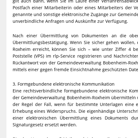
gilt auch dann, wenn Sie im Laufe einer Verfahrensabwic
Postfach einer Mitarbeiterin oder eines Mitarbeiters der 
genannte und sonstige elektronische Zugänge zur Gemeind
unverbindliche Anfragen und Auskünfte zur Verfügung.
Nach einer Übermittlung von Dokumenten an die oben 
Übermittlungsbestätigung. Wenn Sie sicher gehen wollen,
Roxheim erreicht, können Sie sich – wie unter Ziffer 4 b
Poststelle (VPS) im rlp-Service registrieren und Nachricht
Rückantwort von der Gemeindeverwaltung Bobenheim-Roxhei
mittels einer gegen fremde Einsichtnahme geschützten Dat
3. Formgebundene elektronische Kommunikation
Eine rechtsverbindliche formgebundene elektronische Komm
der Gemeindeverwaltung Bobenheim-Roxheim übermitteln woll
der Regel der Fall, wenn für bestimmte Unterlagen eine ei
Erhebung eines Widerspruchs. Die eigenhändige Unterschrift
einer elektronischen Übermittlung eines Dokuments dur
Signaturgesetz ersetzt werden.