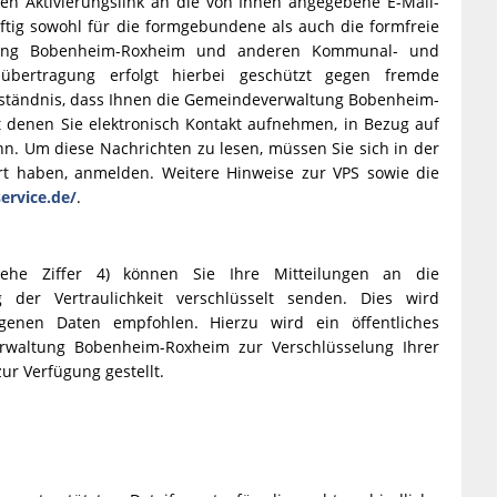
nen Aktivierungslink an die von Ihnen angegebene E-Mail-
nftig sowohl für die formgebundene als auch die formfreie
ltung Bobenheim-Roxheim und anderen Kommunal- und
übertragung erfolgt hierbei geschützt gegen fremde
verständnis, dass Ihnen die Gemeindeverwaltung Bobenheim-
enen Sie elektronisch Kontakt aufnehmen, in Bezug auf
nn. Um diese Nachrichten zu lesen, müssen Sie sich in der
ert haben, anmelden. Weitere Hinweise zur VPS sowie die
ervice.de/
.
siehe Ziffer 4) können Sie Ihre Mitteilungen an die
der Vertraulichkeit verschlüsselt senden. Dies wird
genen Daten empfohlen. Hierzu wird ein öffentliches
verwaltung Bobenheim-Roxheim zur Verschlüsselung Ihrer
ur Verfügung gestellt.